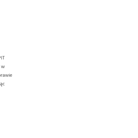
PIT
o w
prawie
jąc