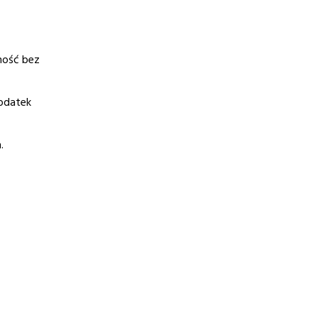
lność bez
podatek
.