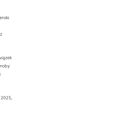
eroki
az
wiązek
yroby
i
 2025,