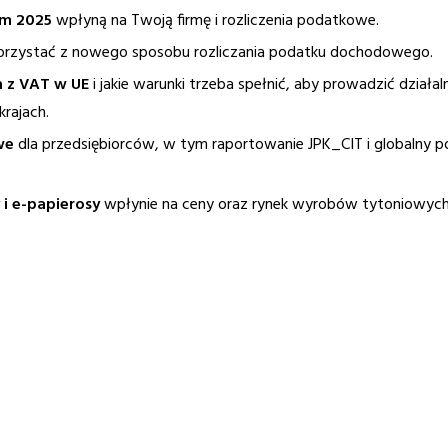
ym 2025
wpłyną na Twoją firmę i rozliczenia podatkowe.
orzystać z nowego sposobu rozliczania podatku dochodowego.
a z VAT w UE
i jakie warunki trzeba spełnić, aby prowadzić działa
krajach.
we
dla przedsiębiorców, w tym raportowanie JPK_CIT i globalny 
i e-papierosy
wpłynie na ceny oraz rynek wyrobów tytoniowych