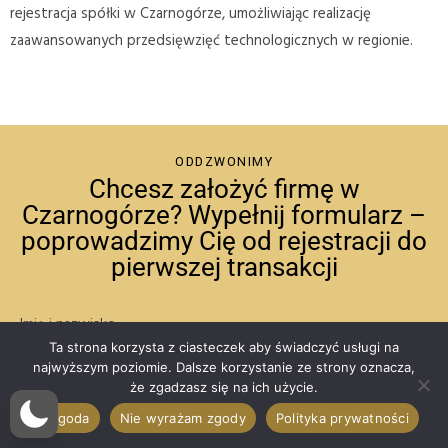
rejestracja spółki w Czarnogórze, umożliwiając realizację
zaawansowanych przedsięwzięć technologicznych w regionie.
ODDZWONIMY
Chcesz założyć firmę w
Czarnogórze? Wypełnij formularz –
poprowadzimy Cię od rejestracji do
pierwszej transakcji
Imię i nazwisko
Ta strona korzysta z ciasteczek aby świadczyć usługi na
najwyższym poziomie. Dalsze korzystanie ze strony oznacza,
że zgadzasz się na ich użycie.
Email
Zgoda
Nie wyrażam zgody
Polityka prywatności