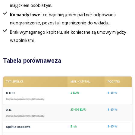
majątkiem osobistym.
Komandytowe:
co najmniej jeden partner odpowiada
nieograniczenie, pozostali ograniczenie do wkładu.
Brak wymaganego kapitału, ale konieczne są umowy między
wspólnikami.
Tabela porównawcza
TYP SPÓŁKI
MIN. KAPITAŁ
PODATKI
D.O.O.
1 EUR
9–15 %
Društvo sa ograničenom odgovornošću
A.D.
25 000 EUR
9–15 %
Društvo sa ograničenom odgovornošću
Spółka osobowa
Brak
9–15 %