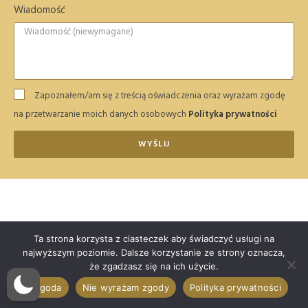
Wiadomość
Zapoznałem/am się z treścią oświadczenia oraz wyrażam zgodę
na przetwarzanie moich danych osobowych
Polityka prywatności
WYŚLIJ
Najczęściej zadawane pytania (FAQ)
Ta strona korzysta z ciasteczek aby świadczyć usługi na
najwyższym poziomie. Dalsze korzystanie ze strony oznacza,
że zgadzasz się na ich użycie.
Jakie są najczęstsze powody zwrotu wniosku w S24
przy rejestracji?
Zgoda
Nie wyrażam zgody
Polityka prywatności