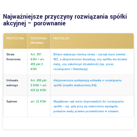
Najważniejsze przyczyny rozwiązania spółki
akcyjnej – porównanie
PRZYCZYNA
PODSTAWA
PRZYKŁAD
PRAWNA
Strata
Art. 397
Bilans wykazuje istotną stratę – zarząd musi zwołać
finansowa
KSH + art.
WZ, a akcjonariusze decydują, czy spółka ma działać
459 pkt 2
dalej, czy zakończyć działalność (np. przez
KSH
rozwiązanie i likwidację).
Uchwała
Art. 459 pkt
Akcjonariusze podejmują uchwałę o rozwiązaniu
walnego
2 KSH + art.
spółki (zwykle większością 3/4).
415 §1 KSH
Sądowe
art. 21 KSH
Wyjątkowo sąd może doprowadzić do rozwiązania
spółki – np. gdy przy jej utworzeniu wystąpiły
poważne wady prawne przewidziane w ustawie.