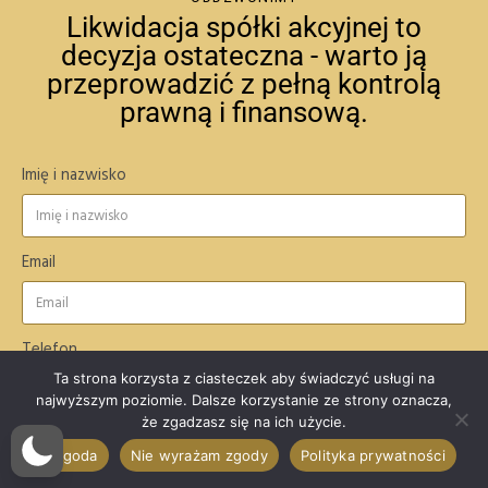
Likwidacja spółki akcyjnej to
decyzja ostateczna - warto ją
przeprowadzić z pełną kontrolą
prawną i finansową.
Imię i nazwisko
Email
Telefon
Ta strona korzysta z ciasteczek aby świadczyć usługi na
najwyższym poziomie. Dalsze korzystanie ze strony oznacza,
że zgadzasz się na ich użycie.
Wiadomość
Zgoda
Nie wyrażam zgody
Polityka prywatności