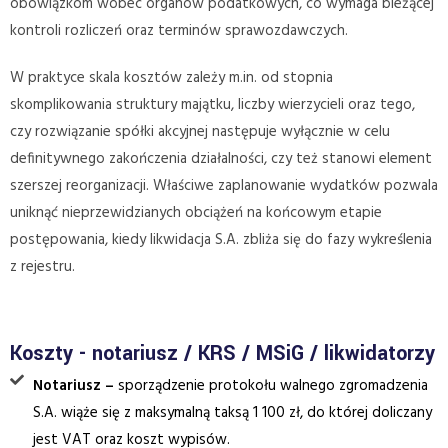
obowiązkom wobec organów podatkowych, co wymaga bieżącej
kontroli rozliczeń oraz terminów sprawozdawczych.
W praktyce skala kosztów zależy m.in. od stopnia
skomplikowania struktury majątku, liczby wierzycieli oraz tego,
czy rozwiązanie spółki akcyjnej następuje wyłącznie w celu
definitywnego zakończenia działalności, czy też stanowi element
szerszej reorganizacji. Właściwe zaplanowanie wydatków pozwala
uniknąć nieprzewidzianych obciążeń na końcowym etapie
postępowania, kiedy likwidacja S.A. zbliża się do fazy wykreślenia
z rejestru.
Koszty - notariusz / KRS / MSiG / likwidatorzy
Notariusz –
sporządzenie protokołu walnego zgromadzenia
S.A. wiąże się z maksymalną taksą 1 100 zł, do której doliczany
jest VAT oraz koszt wypisów.