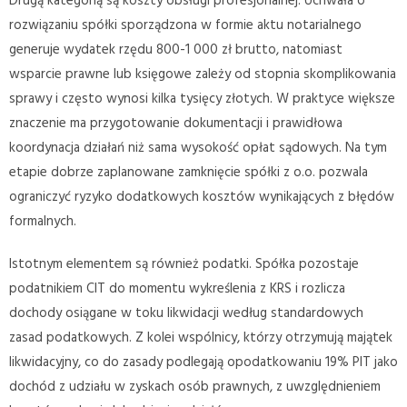
Drugą kategorią są koszty obsługi profesjonalnej. Uchwała o
rozwiązaniu spółki sporządzona w formie aktu notarialnego
generuje wydatek rzędu 800-1 000 zł brutto, natomiast
wsparcie prawne lub księgowe zależy od stopnia skomplikowania
sprawy i często wynosi kilka tysięcy złotych. W praktyce większe
znaczenie ma przygotowanie dokumentacji i prawidłowa
koordynacja działań niż sama wysokość opłat sądowych. Na tym
etapie dobrze zaplanowane zamknięcie spółki z o.o. pozwala
ograniczyć ryzyko dodatkowych kosztów wynikających z błędów
formalnych.
Istotnym elementem są również podatki. Spółka pozostaje
podatnikiem CIT do momentu wykreślenia z KRS i rozlicza
dochody osiągane w toku likwidacji według standardowych
zasad podatkowych. Z kolei wspólnicy, którzy otrzymują majątek
likwidacyjny, co do zasady podlegają opodatkowaniu 19% PIT jako
dochód z udziału w zyskach osób prawnych, z uwzględnieniem