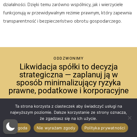
działalności. Dzięki temu zarówno wspólnicy, jak i wierzyciele
funkcjonują w przewidywalnym reżimie prawnym, który zapewnia
transparentność i bezpieczeństwo obrotu gospodarczego.
ODDZWONIMY
Likwidacja spółki to decyzja
strategiczna — zaplanuj ją w
sposób minimalizujący ryzyka
prawne, podatkowe i korporacyjne
Ta strona korzysta z ciasteczek aby świadczyć usługi na
Imię i nazwisko
najwyższym poziomie. Dalsze korzystanie ze strony oznacza,
że zgadzasz się na ich użycie.
Zgoda
Nie wyrażam zgody
Polityka prywatności
Email