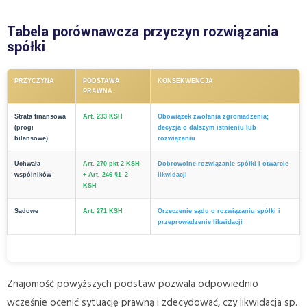
Tabela porównawcza przyczyn rozwiązania
spółki
PRZYCZYNA
PODSTAWA
KONSEKWENCJA
PRAWNA
Strata finansowa
Art. 233 KSH
Obowiązek zwołania zgromadzenia;
(progi
decyzja o dalszym istnieniu lub
bilansowe)
rozwiązaniu
Uchwała
Art. 270 pkt 2 KSH
Dobrowolne rozwiązanie spółki i otwarcie
wspólników
+ Art. 246 §1–2
likwidacji
KSH
Sądowe
Art. 271 KSH
Orzeczenie sądu o rozwiązaniu spółki i
przeprowadzenie likwidacji
Znajomość powyższych podstaw pozwala odpowiednio
wcześnie ocenić sytuację prawną i zdecydować, czy likwidacja sp.