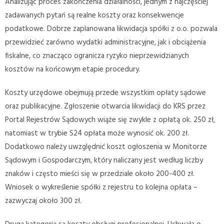
Analizując proces zakończenia działalności, jednym z najczęściej
zadawanych pytań są realne koszty oraz konsekwencje
podatkowe. Dobrze zaplanowana likwidacja spółki z o.o. pozwala
przewidzieć zarówno wydatki administracyjne, jak i obciążenia
fiskalne, co znacząco ogranicza ryzyko nieprzewidzianych
kosztów na końcowym etapie procedury.
Koszty urzędowe obejmują przede wszystkim opłaty sądowe
oraz publikacyjne. Zgłoszenie otwarcia likwidacji do KRS przez
Portal Rejestrów Sądowych wiąże się zwykle z opłatą ok. 250 zł,
natomiast w trybie S24 opłata może wynosić ok. 200 zł.
Dodatkowo należy uwzględnić koszt ogłoszenia w Monitorze
Sądowym i Gospodarczym, który naliczany jest według liczby
znaków i często mieści się w przedziale około 200-400 zł.
Wniosek o wykreślenie spółki z rejestru to kolejna opłata –
zazwyczaj około 300 zł.