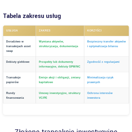
Tabela zakresu usług
USŁUGA
ZAKRES
KORZYŚCI
Doradztwo w
Wymiana aktywów,
Bezpieczny transfer aktywów
transakcjach asset
strukturyzacja, dokumentacja
i optymalizacja bilansu
swap
Debiuty giełdowe
Prospekty lub dokumenty
Zgodność z regulacjami
informacyjne, debiuty GPW/NC
Transakcje
Emisje akcji i obligacji, zmiany
Minimalizacja ryzyk
papierów
kapitałowe
prawnych
Rundy
Umowy inwestycyjne, struktury
Ochrona interesów
finansowania
VC/PE
inwestora