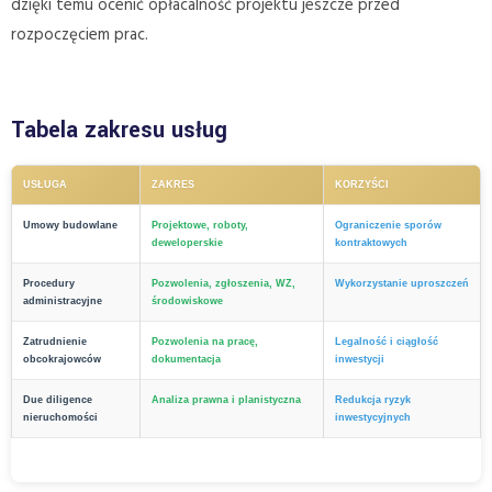
dzięki temu ocenić opłacalność projektu jeszcze przed
rozpoczęciem prac.
Tabela zakresu usług
USŁUGA
ZAKRES
KORZYŚCI
Umowy budowlane
Projektowe, roboty,
Ograniczenie sporów
deweloperskie
kontraktowych
Procedury
Pozwolenia, zgłoszenia, WZ,
Wykorzystanie uproszczeń
administracyjne
środowiskowe
Zatrudnienie
Pozwolenia na pracę,
Legalność i ciągłość
obcokrajowców
dokumentacja
inwestycji
Due diligence
Analiza prawna i planistyczna
Redukcja ryzyk
nieruchomości
inwestycyjnych