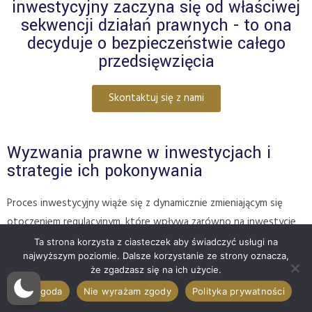
inwestycyjny zaczyna się od właściwej
sekwencji działań prawnych - to ona
decyduje o bezpieczeństwie całego
przedsięwzięcia
Skontaktuj się z nami
Wyzwania prawne w inwestycjach i
strategie ich pokonywania
Proces inwestycyjny wiąże się z dynamicznie zmieniającym się
otoczeniem regulacyjnym, które wpływa zarówno na inwestycje
infrastrukturalne, deweloperskie, jak i projekty finansowe czy
Ta strona korzysta z ciasteczek aby świadczyć usługi na
najwyższym poziomie. Dalsze korzystanie ze strony oznacza,
technologiczne. Jednym z najważniejszych wyzwań pozostaje
że zgadzasz się na ich użycie.
konieczność dostosowania się do nowych przepisów Prawa
Zgoda
Nie wyrażam zgody
Polityka prywatności
budowlanego, które upraszczają część procedur poprzez